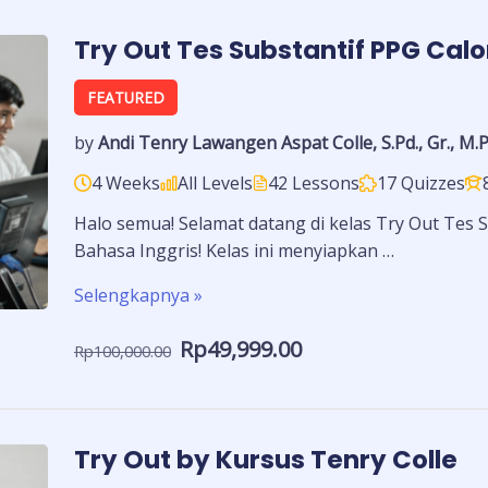
Try Out Tes Substantif PPG Cal
FEATURED
by
Andi Tenry Lawangen Aspat Colle, S.Pd., Gr., M.P
4 Weeks
All Levels
42 Lessons
17 Quizzes
Halo semua! Selamat datang di kelas Try Out Tes 
Bahasa Inggris! Kelas ini menyiapkan …
Selengkapnya »
Rp49,999.00
Rp100,000.00
Try Out by Kursus Tenry Colle