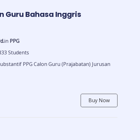
on Guru Bahasa Inggris
d.
in
PPG
833 Students
Substantif PPG Calon Guru (Prajabatan) Jurusan
Buy Now