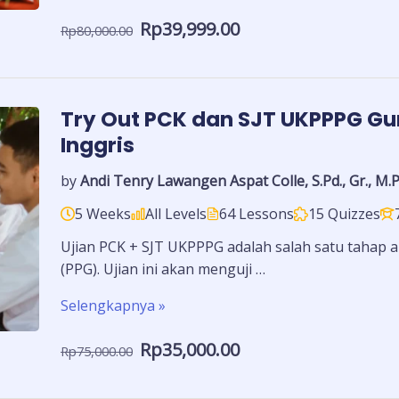
Rp39,999.00
Rp80,000.00
Try Out PCK dan SJT UKPPPG Gu
Inggris
by
Andi Tenry Lawangen Aspat Colle, S.Pd., Gr., M.P
5 Weeks
All Levels
64 Lessons
15 Quizzes
Ujian PCK + SJT UKPPPG adalah salah satu tahap a
(PPG). Ujian ini akan menguji …
Selengkapnya »
Rp35,000.00
Rp75,000.00