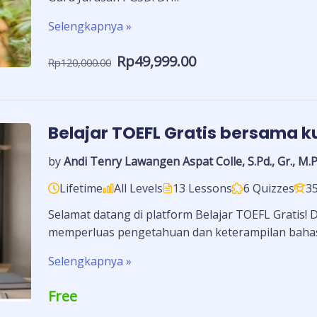
Selengkapnya »
Rp49,999.00
Rp120,000.00
Belajar TOEFL Gratis bersama k
by
Andi Tenry Lawangen Aspat Colle, S.Pd., Gr., M.P
Lifetime
All Levels
13 Lessons
6 Quizzes
3
Selamat datang di platform Belajar TOEFL Gratis
memperluas pengetahuan dan keterampilan baha
Selengkapnya »
Free