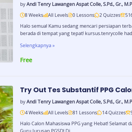
by
Andi Tenry Lawangen Aspat Colle, S.Pd., Gr., M.P
8 Weeks
All Levels
0 Lessons
2 Quizzes
51
Halo semua! Kamu sedang mencari persiapan ter
berada di tempat yang tepat! kursus.tenrycolle ha
Selengkapnya »
Free
Try Out Tes Substantif PPG Cal
by
Andi Tenry Lawangen Aspat Colle, S.Pd., Gr., M.P
4 Weeks
All Levels
81 Lessons
14 Quizzes
Halo Calon Mahasiswa PPG yang Hebat! Selamat da
Guru Jurusan PGSD! Di …