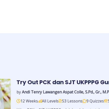
Try Out PCK dan SJT UKPPPG Gu
by
Andi Tenry Lawangen Aspat Colle, S.Pd., Gr., M.P
12 Weeks
All Levels
53 Lessons
9 Quizzes