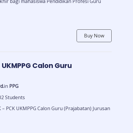
khir bagi mahasiswa Pendidikan Profesi Guru
Buy Now
CK UKMPPG Calon Guru
d.
in
PPG
02 Students
BK – PCK UKMPPG Calon Guru (Prajabatan) Jurusan