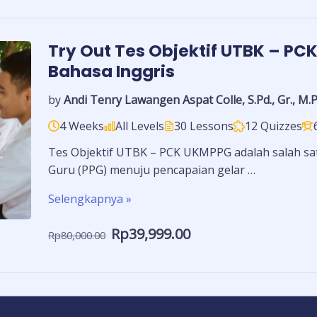
Try Out Tes Objektif UTBK – PC
Bahasa Inggris
by
Andi Tenry Lawangen Aspat Colle, S.Pd., Gr., M.P
4 Weeks
All Levels
30 Lessons
12 Quizzes
Tes Objektif UTBK – PCK UKMPPG adalah salah sat
Guru (PPG) menuju pencapaian gelar …
Selengkapnya »
Rp39,999.00
Rp80,000.00