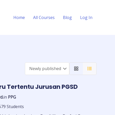
Home
All Courses
Blog
Log In
ru Tertentu Jurusan PGSD
d.
in
PPG
579 Students