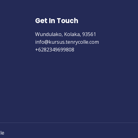
Get In Touch
Wundulako, Kolaka, 93561
info@kursus.tenrycolle.com​
+6282349699808
le