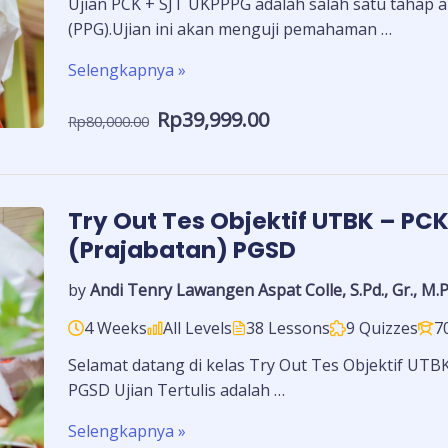
Ujian PCK + SJT UKPPPG adalah salah satu tahap a
(PPG).Ujian ini akan menguji pemahaman …
Selengkapnya »
Rp39,999.00
Rp80,000.00
Try Out Tes Objektif UTBK – P
(Prajabatan) PGSD
by
Andi Tenry Lawangen Aspat Colle, S.Pd., Gr., M.P
4 Weeks
All Levels
38 Lessons
9 Quizzes
7
Selamat datang di kelas Try Out Tes Objektif UT
PGSD Ujian Tertulis adalah …
Selengkapnya »