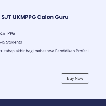
K SJT UKMPPG Calon Guru
d.
in
PPG
645 Students
u tahap akhir bagi mahasiswa Pendidikan Profesi
Buy Now