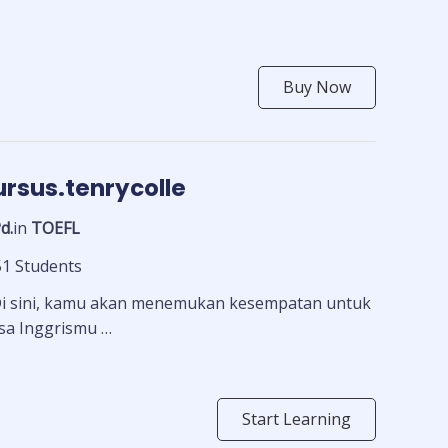
Buy Now
ursus.tenrycolle
d.
in
TOEFL
51 Students
! Di sini, kamu akan menemukan kesempatan untuk
sa Inggrismu …
Start Learning