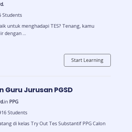
d.
6 Students
baik untuk menghadapi TES? Tenang, kamu
dir dengan …
Start Learning
on Guru Jurusan PGSD
d.
in
PPG
916 Students
tang di kelas Try Out Tes Substantif PPG Calon