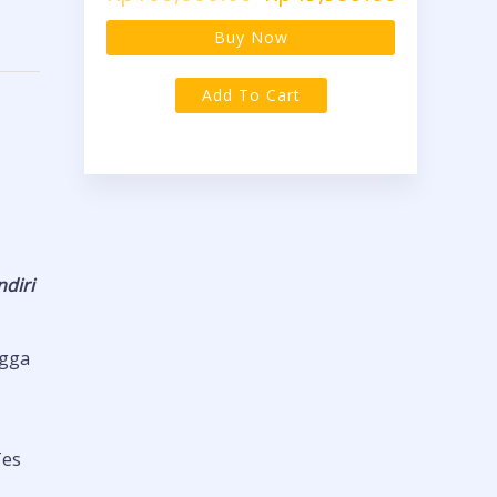
Buy Now
Add To Cart
ndiri
gga
Tes