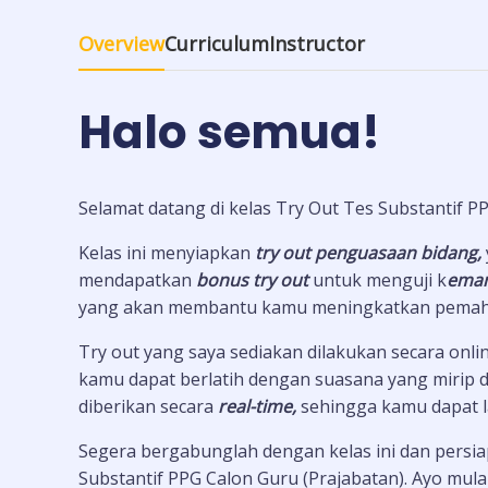
Overview
Curriculum
Instructor
Halo semua!
Selamat datang di kelas Try Out Tes Substantif P
Kelas ini menyiapkan
t
ry out penguasaan bidang,
mendapatkan
bonus try out
untuk menguji k
emam
yang akan membantu kamu meningkatkan pema
Try out yang saya sediakan dilakukan secara o
kamu dapat berlatih dengan suasana yang mirip de
diberikan secara
real-time,
sehingga kamu dapat
Segera bergabunglah dengan kelas ini dan persi
Substantif PPG Calon Guru (Prajabatan). Ayo mul