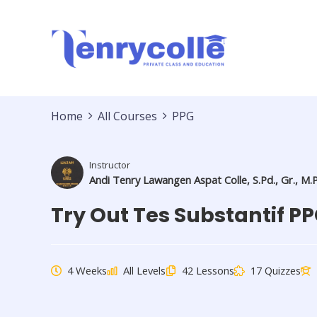
Lewati
ke
konten
Home
All Courses
PPG
Instructor
Andi Tenry Lawangen Aspat Colle, S.Pd., Gr., M.
Try Out Tes Substantif P
4 Weeks
All Levels
42 Lessons
17 Quizzes