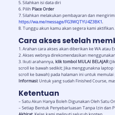
5. Silahkan isi data diri
6. Pilih
Place Order
7. Silahkan melakukan pembayaran dan mengirimk
https://wa.me/message/FG3WQTYU4Z3BK1
.
8. Tunggu akun kamu akan segera kami aktifikan.
Cara akses setelah memb
1. Arahan cara akses akan diberikan ke WA atau E
2. Akses webnya direkomendasikan menggunakan
3. Ikuti arahannya,
klik tombol MULAI BELAJAR
(J
scroll ke bawah sedikit; Jika menggunakna laptop
scroll ke bawah) pada halaman ini untuk memulai
Informasi:
Untuk yang sudah Finished Course, masi
Ketentuan
– Satu Akun Hanya Boleh Digunakan Oleh Satu Or
– Setiap Bentuk Penyebarluasan Tanpa Izin dan 
Akhirat
. Kelas kami meliputi seluruh konten.