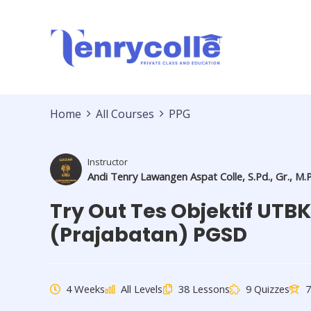
Lewati
ke
konten
Home
All Courses
PPG
Instructor
Andi Tenry Lawangen Aspat Colle, S.Pd., Gr., M.
Try Out Tes Objektif UT
(Prajabatan) PGSD
4 Weeks
All Levels
38 Lessons
9 Quizzes
7