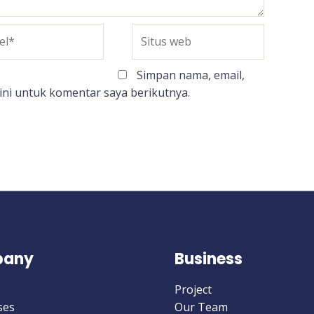
*
Situs
web
Simpan nama, email,
ini untuk komentar saya berikutnya.
any
Business
Project
ses
Our Team