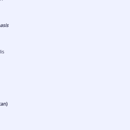
asis
is
tan)