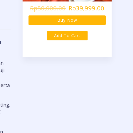
Rp80,000.00
Rp39,999.00
Buy Now
Add To Cart
u
an
uji
erta
ting.
K
an