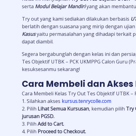
serta
M
od
ul Belajar Mandiri
yang akan membantu
Try out yang kami sediakan dilakukan berbasis
U
berlatih dengan suasana yang mirip dengan ujian
Kasus
yaitu permasalahan yang dihadapi terkait p
dapat diambil.
Segera bergabunglah dengan kelas ini dan persia
Tes Objektif UTBK – PCK UKMPPG Calon Guru (Pra
kesuksesanmu sekarang!
Cara Membeli dan Akses 
Cara Membeli Kelas Try Out Tes Objektif UTBK –
1. Silahkan akses
kursus.tenrycolle.com
2. Pilih
Lihat Semua Kursusan
, kemudian pilih
Try 
jurusan PGSD.
3. Pilih
Add to Cart.
4. Pilih
Proceed to Checkout.