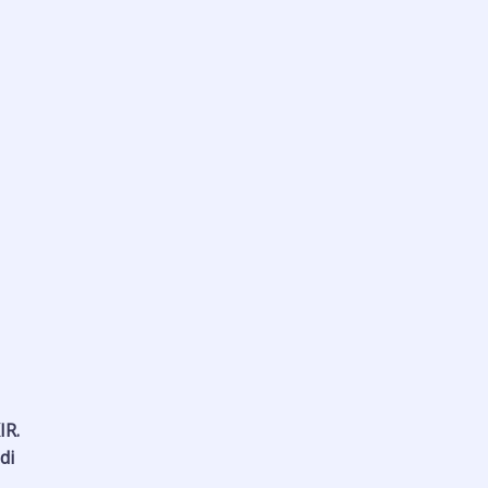
,
R.
di